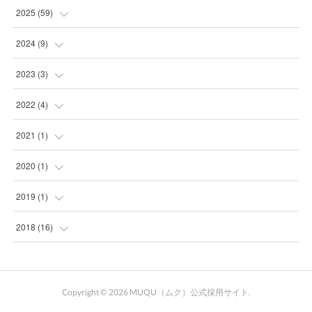
(
20
)
2025
(
59
)
(
21
)
(
2
)
2024
(
9
)
(
10
)
(
1
)
(
2
)
2023
(
3
)
(
32
)
(
2
)
(
7
)
(
1
)
2022
(
4
)
(
7
)
(
2
)
(
2
)
(
1
)
2021
(
1
)
(
6
)
(
4
)
(
1
)
(
1
)
2020
(
1
)
(
3
)
(
25
)
(
1
)
(
1
)
2019
(
1
)
(
3
)
(
1
)
(
1
)
2018
(
16
)
(
3
)
(
3
)
(
17
)
(
4
)
Copyright ©
2026
MUQU（ムク）公式採用サイト
.