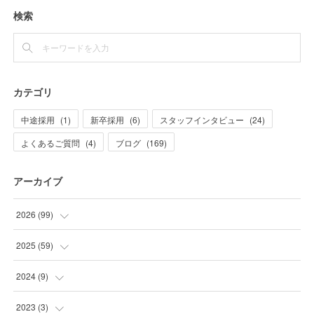
検索
カテゴリ
中途採用
(
1
)
新卒採用
(
6
)
スタッフインタビュー
(
24
)
よくあるご質問
(
4
)
ブログ
(
169
)
アーカイブ
2026
(
99
)
(
20
)
2025
(
59
)
(
21
)
(
2
)
2024
(
9
)
(
10
)
(
1
)
(
2
)
2023
(
3
)