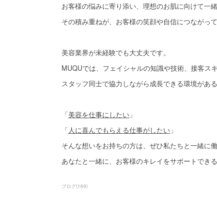
お客様の悩みに寄り添い、理想のお肌に向けて一
その積み重ねが、お客様の笑顔や自信につながっ
美容業界が未経験でも大丈夫です。
MUQUでは、フェイシャルの知識や技術、接客ス
スタッフ同士で協力しながら成長できる環境があ
「
美容を仕事にしたい
」
「
人に喜んでもらえる仕事がしたい
」
そんな想いをお持ちの方は、ぜひ私たちと一緒に
あなたと一緒に、お客様のキレイをサポートでき
ブログ
(
169
)