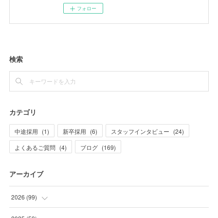
フォロー
検索
カテゴリ
中途採用
(
1
)
新卒採用
(
6
)
スタッフインタビュー
(
24
)
よくあるご質問
(
4
)
ブログ
(
169
)
アーカイブ
2026
(
99
)
(
20
)