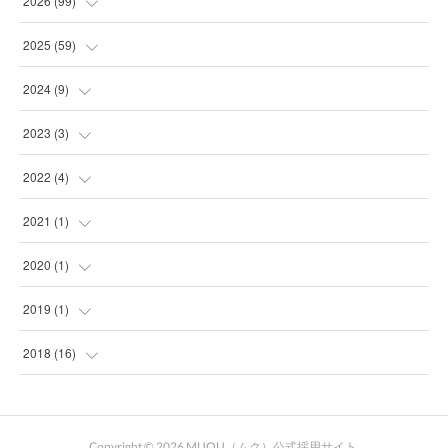
2026
(
99
)
(
20
)
2025
(
59
)
(
21
)
(
2
)
2024
(
9
)
(
10
)
(
1
)
(
2
)
2023
(
3
)
(
32
)
(
2
)
(
7
)
(
1
)
2022
(
4
)
(
7
)
(
2
)
(
2
)
(
1
)
2021
(
1
)
(
6
)
(
4
)
(
1
)
(
1
)
2020
(
1
)
(
3
)
(
25
)
(
1
)
(
1
)
2019
(
1
)
(
3
)
(
1
)
(
1
)
2018
(
16
)
(
3
)
(
3
)
(
17
)
(
4
)
Copyright ©
2026
MUQU（ムク）公式採用サイト
.