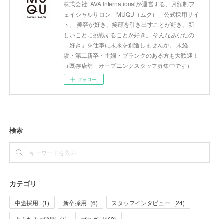
株式会社LAVA Internationalが運営する、月額制フ
ェイシャルサロン「MUQU（ムク）」公式採用サイ
ト。 美容が好き。笑顔を引き出すことが好き。新
しいことに挑戦することが好き。 そんなあなたの
「好き」を仕事に未来を創造しませんか。 未経
験・第二新卒・主婦・ブランクのある方も大歓迎！
（既存店舗・オープニングスタッフ募集中です）
フォロー
検索
カテゴリ
中途採用
(
1
)
新卒採用
(
6
)
スタッフインタビュー
(
24
)
よくあるご質問
(
4
)
ブログ
(
169
)