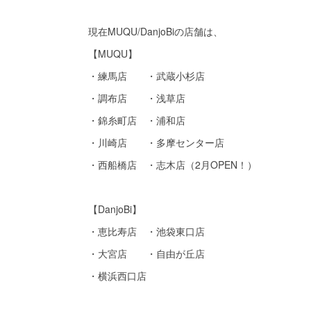
現在MUQU/DanjoBiの店舗は、
【MUQU】
・練馬店 ・武蔵小杉店
・調布店 ・浅草店
・錦糸町店 ・浦和店
・川崎店 ・多摩センター店
・西船橋店 ・志木店（2月OPEN！）
【DanjoBi】
・恵比寿店 ・池袋東口店
・大宮店 ・自由が丘店
・横浜西口店