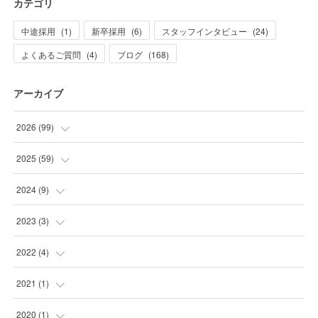
カテゴリ
中途採用
(
1
)
新卒採用
(
6
)
スタッフインタビュー
(
24
)
よくあるご質問
(
4
)
ブログ
(
168
)
アーカイブ
2026
(
99
)
(
20
)
2025
(
59
)
(
21
)
(
2
)
2024
(
9
)
(
10
)
(
1
)
(
2
)
2023
(
3
)
(
32
)
(
2
)
(
7
)
(
1
)
2022
(
4
)
(
7
)
(
2
)
(
2
)
(
1
)
2021
(
1
)
(
6
)
(
4
)
(
1
)
(
1
)
2020
(
1
)